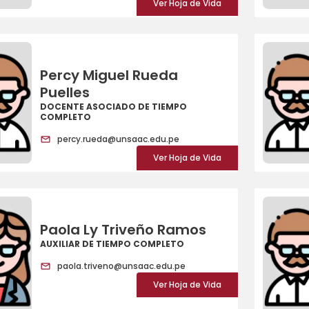
Ver Hoja de Vida
Percy Miguel Rueda
Puelles
DOCENTE ASOCIADO DE TIEMPO
COMPLETO
percy.rueda@unsaac.edu.pe
Ver Hoja de Vida
Paola Ly Triveño Ramos
AUXILIAR DE TIEMPO COMPLETO
paola.triveno@unsaac.edu.pe
Ver Hoja de Vida