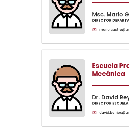
Msc. Mario G
DIRECTOR DEPART
mario.castro@u
Escuela Pro
Mecánica
Dr. David Re
DIRECTOR ESCUELA
david.berrios@u