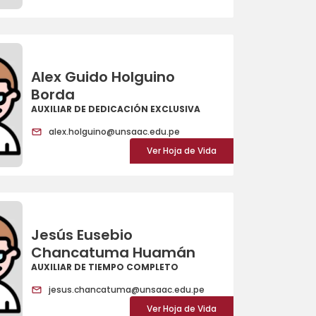
Alex Guido Holguino
Borda
AUXILIAR DE DEDICACIÓN EXCLUSIVA
alex.holguino@unsaac.edu.pe
Ver Hoja de Vida
Jesús Eusebio
Chancatuma Huamán
AUXILIAR DE TIEMPO COMPLETO
jesus.chancatuma@unsaac.edu.pe
Ver Hoja de Vida