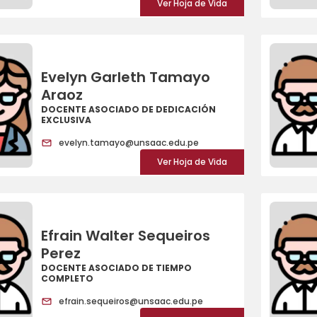
Ver Hoja de Vida
Evelyn Garleth Tamayo
Araoz
DOCENTE ASOCIADO DE DEDICACIÓN
EXCLUSIVA
evelyn.tamayo@unsaac.edu.pe
Ver Hoja de Vida
Efrain Walter Sequeiros
Perez
DOCENTE ASOCIADO DE TIEMPO
COMPLETO
efrain.sequeiros@unsaac.edu.pe