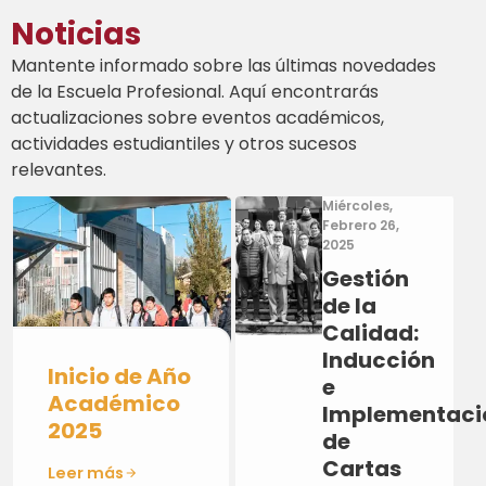
Noticias
Mantente informado sobre las últimas novedades
de la Escuela Profesional. Aquí encontrarás
actualizaciones sobre eventos académicos,
actividades estudiantiles y otros sucesos
relevantes.
Miércoles,
Febrero 26,
2025
Gestión
de la
Calidad:
Inducción
Inicio de Año
e
Académico
Implementaci
2025
de
Cartas
Leer más